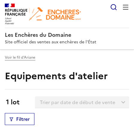
Reche
RÉPUBLIQUE
FRANÇAISE
Les Enchères du Domaine
Site officiel des ventes aux enchères de l'État
Voir le fil d'Ariane
Equipements d'atelier
Trier la liste
Résultats:
1 lot
Filtrer