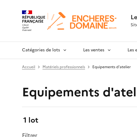
L
RÉPUBLIQUE
FRANÇAISE
Sit
Catégories de lots
Les ventes
Les 
Accueil
Matériels professionnels
Equipements d'atelier
Equipements d'atel
Résultats:
1 lot
Filtrer