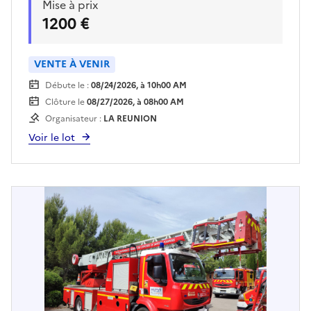
Mise à prix
certificat d'immatriculationVéhicule vendu en
1200 €
l'état. Voir conditions de visite auprès du lieu
de dépôt.Enlèvement sur plateau
obligatoire.Pour retirer le véhicule, le bon
VENTE À VENIR
d'enlèvement imprimé sera requis.
Débute le :
08/24/2026, à 10h00 AM
Clôture le
08/27/2026, à 08h00 AM
Organisateur :
LA REUNION
Voir le lot