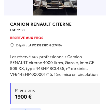
CAMION RENAULT CITERNE
Lot n°
122
RÉSERVÉ AUX PROS
Dépôt :
LA POSSESSION (97419)
Lot réservé aux professionnels Camion
RENAULT citerne 4000 litres, Gazole, imm.CF
909 XX, type 44BHM8CL435, n° de série
VF644BHM000001715, 1ère mise en circulation
04/06/2012, 19 CV, 04 places, genre VASP ,
type carrosserie INCENDIE, avec cléVéhicule
Mise à prix
vendu en l'état. Voir conditions de visite auprès
1900 €
du lieu de dépôt.Enlèvement sur plateau
obligatoire.Pour retirer le véhicule, le bon
d'enlèvement imprimé sera requis.