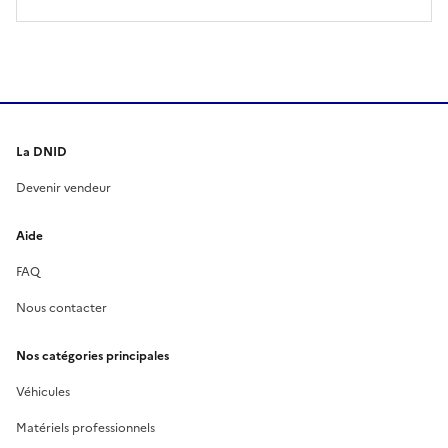
général, rayures et éraflures diverses, avec
clé.Carnet d'entretien possible sur demande au
format excel. Visites le 03/09/2026 de 9h à 12h
uniquement. Enlèvement sur RDV et sur
plateau impérativement, se munir d'une pièce
d'identité en cours de validité pour pénétrer
La DNID
sur le site.Venir avec l’autorisation d’enlèvement
imprimée.Prévoir matériel et logistique adaptés
Devenir vendeur
pour l'enlèvement. Aucune aide ne sera
apportée sur le site.
Aide
FAQ
Nous contacter
Nos catégories principales
Véhicules
Matériels professionnels