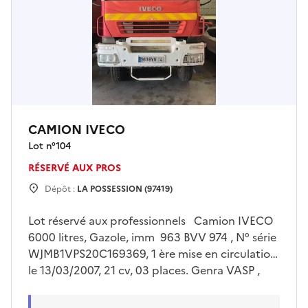
CAMION IVECO
Lot n°
104
RÉSERVÉ AUX PROS
Dépôt :
LA POSSESSION (97419)
Lot réservé aux professionnels Camion IVECO
6000 litres, Gazole, imm 963 BVV 974 , N° série
WJMB1VPS20C169369, 1 ère mise en circulation
le 13/03/2007, 21 cv, 03 places. Genra VASP ,
type carrosserie INCENDIE, capacité 6000
litres. Enlèvement sur plateau à la charge de