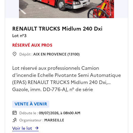
RENAULT TRUCKS Midlum 240 Dxi
Lot n°
3
RÉSERVÉ AUX PROS
Dépôt :
AIX EN PROVENCE (13100)
Lot réservé aux professionnels Camion
d'incendie Echelle Pivotante Semi Automatique
(EPAS) RENAULT TRUCKS Midlum 240 Dxi,
Gazole, imm. DD-776-AJ, n° de série
VF644AHL000002324, 1ère mise en circulation
09/06/2008, 18810 km (3839 heures), vignette
VENTE À VENIR
crit'air 4, échelle GIMAEX RIFFAUD de 30m en 4
Débute le :
09/07/2026, à 08h00 AM
segments (visite décennale effectuée en 2024),
Organisateur :
MARSEILLE
dernier CT favorable du 30/04/2025 (périmé)
Voir le lot
avec défaillances mineures, très bon état