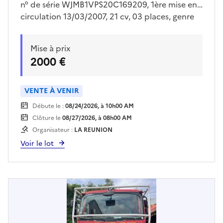
n° de série WJMB1VPS20C169209, 1ère mise en
circulation 13/03/2007, 21 cv, 03 places, genre
VASP , carrosserie INCENDIE, sans clé, ne
démarre pas Véhicule vendu en l'état. Voir
Mise à prix
conditions de visite auprès du lieu de
2000 €
dépôt.Enlèvement sur plateau obligatoire.Pour
retirer le véhicule, le bon d'enlèvement imprimé
sera requis.Toute aide au chargement fera
VENTE À VENIR
l'objet d'une facturation.
Débute le :
08/24/2026, à 10h00 AM
Clôture le
08/27/2026, à 08h00 AM
Organisateur :
LA REUNION
Voir le lot