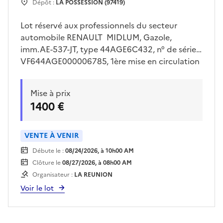
Dépôt :
LA POSSESSION (97419)
Lot réservé aux professionnels du secteur
automobile RENAULT MIDLUM, Gazole,
imm.AE-537-JT, type 44AGE6C432, n° de série
VF644AGE000006785, 1ère mise en circulation
30/10/2009, 13 cv, 06 places, genre VASP , type
carrosserie INCENDIE, avec clé, absence de
Mise à prix
certificat d'immatriculationVéhicule vendu en
1400 €
l'état. Voir conditions de visite auprès du lieu
de dépôt.Enlèvement sur plateau
obligatoire.Pour retirer le véhicule, le bon
VENTE À VENIR
d'enlèvement imprimé sera requis.
Débute le :
08/24/2026, à 10h00 AM
Clôture le
08/27/2026, à 08h00 AM
Organisateur :
LA REUNION
Voir le lot