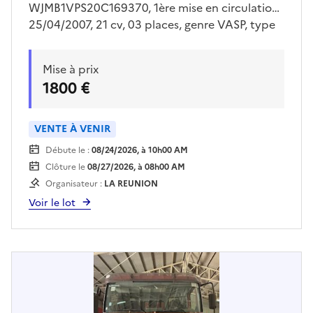
WJMB1VPS20C169370, 1ère mise en circulation
25/04/2007, 21 cv, 03 places, genre VASP, type
carrosserie INCENDIE, avec clé,ne démarre
pasVéhicule vendu en l'état. Voir conditions de
Mise à prix
visite auprès du lieu de dépôt.Enlèvement sur
1800 €
plateau obligatoire.Pour retirer le véhicule, le
bon d'enlèvement imprimé sera requis.
VENTE À VENIR
Débute le :
08/24/2026, à 10h00 AM
Clôture le
08/27/2026, à 08h00 AM
Organisateur :
LA REUNION
Voir le lot