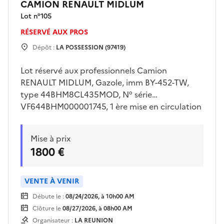
CAMION RENAULT MIDLUM
Lot n°
105
RÉSERVÉ AUX PROS
Dépôt :
LA POSSESSION (97419)
Lot réservé aux professionnels Camion
RENAULT MIDLUM, Gazole, imm BY-452-TW,
type 44BHM8CL435MOD, N° série
VF644BHM000001745, 1 ère mise en circulation
le 08/12/2011, 19 cv, GENRE VASP , type
carrosserie Incendie. Camion citerne capacité
Mise à prix
4000 litres. Enlèvement sur plateau à la charge
1800 €
de l'acquéreur et sur rendez vous
VENTE À VENIR
Débute le :
08/24/2026, à 10h00 AM
Clôture le
08/27/2026, à 08h00 AM
Organisateur :
LA REUNION