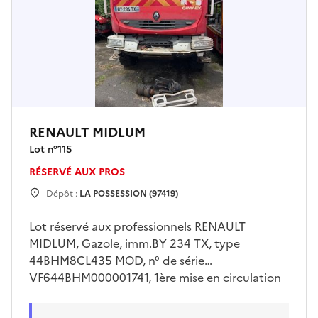
RENAULT MIDLUM
Lot n°
115
RÉSERVÉ AUX PROS
Dépôt :
LA POSSESSION (97419)
Lot réservé aux professionnels RENAULT
MIDLUM, Gazole, imm.BY 234 TX, type
44BHM8CL435 MOD, n° de série
VF644BHM000001741, 1ère mise en circulation
08/12/2011, citerne, genre VASP, type
carrosserie INCENDIE, avec clé, absence de