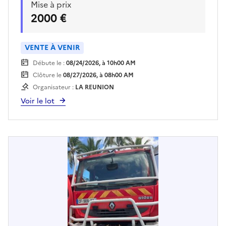
Mise à prix
l'acquéreur et sur rendez vous
2000 €
VENTE À VENIR
Débute le :
08/24/2026, à 10h00 AM
Clôture le
08/27/2026, à 08h00 AM
Organisateur :
LA REUNION
Voir le lot