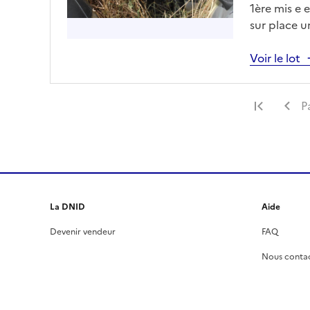
1ère mis e e
sur place 
vous pris a
drfip974.p
Voir le lot
obligatoire
Premiè
P
La DNID
Aide
Devenir vendeur
FAQ
Nous conta