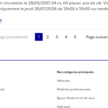
n circulation le 28/03/2007, 04 cv, 04 places. pas de clé. Vi
uniquement le jeudi 30/07/2026 de 13h00 à 15h00 sur rend
vec Mr LE FLOC’H sur
gp.domaine@dgfip.finances.gouv.fr Enlèvement sur plateau
 à la charge de l'acquéreur et sur rendez vous
re page
age précédente
1
2
3
4
5
Page suivan
Nos catégories principales
Véhicules
cter
Matériels professionnels
Bijoux, Mode et art de vivre
High tech