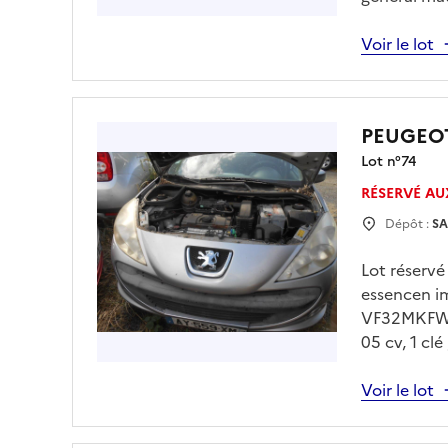
à 15h00 sur
drfip974.p
Voir le lot
obligatoire
PEUGEOT
Lot n°
74
RÉSERVÉ AU
Dépôt :
SA
Lot réserv
essencen i
VF32MKFWAA
05 cv, 1 cl
jeudi 30/0
sur drfip9
Voir le lot
obligatoire