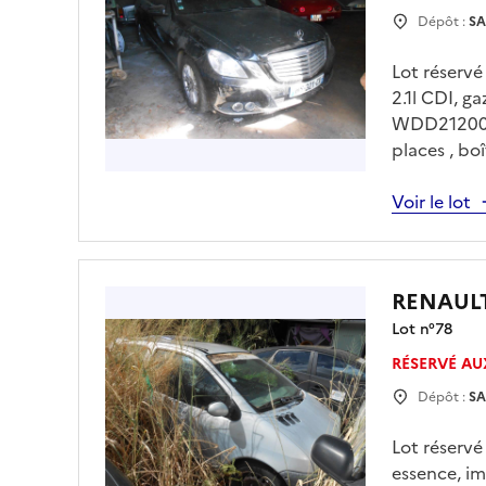
Dépôt :
SA
Lot réserv
2.1l CDI, 
WDD2120031
places , bo
uniquement
avec Mr LE
Voir le lot
Enlèvement 
vous .
RENAUL
Lot n°
78
RÉSERVÉ AU
Dépôt :
SA
Lot réserv
essence, i