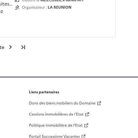
Clôture le
08/27/2026, à 08h00 AM
sites
Organisateur :
LA REUNION
ez
te
Dernière page
Liens partenaires
Dons des biens mobiliers du Domaine
Cessions immobilières de l'Etat
Politique immobilière de l'Etat
Portail Successions Vacantes