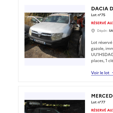
DACIA 
Lot n°
75
RÉSERVÉ AU
Dépôt :
SA
Lot réserv
gazole, im
UU1HSDAG54
places, 1 c
30/07/2026
drfip974.p
Voir le lot
charge de l
MERCEDE
Lot n°
77
RÉSERVÉ AU