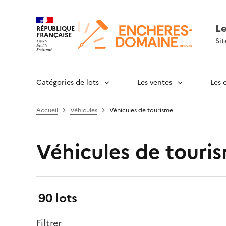
L
RÉPUBLIQUE
FRANÇAISE
Sit
Catégories de lots
Les ventes
Les 
Accueil
Véhicules
Véhicules de tourisme
Véhicules de touri
Résultats:
90 lots
Filtrer