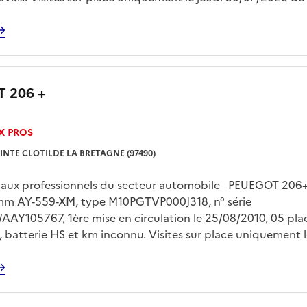
 rendez vous pris avec Mr LE FLOC’H sur
gp.domaine@dgfip.finances.gouv.fr Enlèvement sur plateau
 à la charge de l'acquereur et sur rendez vous
 206 +
X PROS
INTE CLOTILDE LA BRETAGNE (97490)
é aux professionnels du secteur automobile PEUEGOT 206+
mm AY-559-XM, type M10PGTVP000J318, n° série
Y105767, 1ère mise en circulation le 25/08/2010, 05 plac
é , batterie HS et km inconnu. Visites sur place uniquement 
7/2026 de 13h00 à 15h00 sur rendez vous pris avec Mr LE F
74.pgp.domaine@dgfip.finances.gouv.fr Enlèvement sur pla
 à la charge de l'acquéreur et sur rendez vous