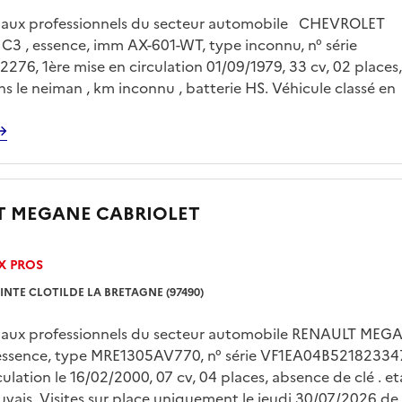
é aux professionnels du secteur automobile CHEVROLET
3 , essence, imm AX-601-WT, type inconnu, n° série
76, 1ère mise en circulation 01/09/1979, 33 cv, 02 places,
s le neiman , km inconnu , batterie HS. Véhicule classé en
 collection . Dernier km connu 91516 km sur le contrôle
u 15/02/2019. Visites sur place uniquement le jeudi 30/0
15h00 sur rendez vous pris avec Mr LE FLOC’H sur
gp.domaine@dgfip.finances.gouv.fr Enlèvement sur plateau
 à la charge de l'acquéreur et sur rendez vous .
T MEGANE CABRIOLET
X PROS
INTE CLOTILDE LA BRETAGNE (97490)
é aux professionnels du secteur automobile RENAULT MEG
 essence, type MRE1305AV770, n° série VF1EA04B521823347,
culation le 16/02/2000, 07 cv, 04 places, absence de clé . et
vais. Visites sur place uniquement le jeudi 30/07/2026 de