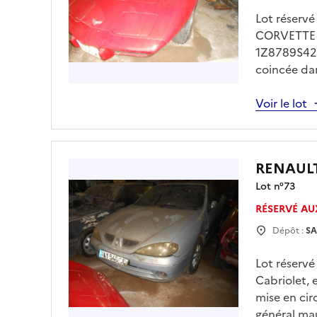
Lot réserv
CORVETTE C
1Z8789S4222
coincée dan
véhicule de
technique d
Voir le lot
de 13h00 à 
drfip974.p
obligatoire
RENAUL
Lot n°
73
RÉSERVÉ AU
Dépôt :
SA
Lot réserv
Cabriolet,
mise en cir
général mau