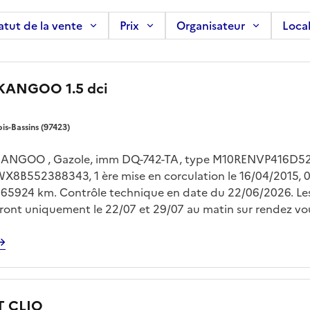
atut de la vente
Prix
Organisateur
Local
 KANGOO 1.5 dci
ois-Bassins (97423)
ANGOO , Gazole, imm DQ-742-TA, type M10RENVP416D521
WX8B552388343, 1 ère mise en corculation le 16/04/2015, 0
 165924 km. Contrôle technique en date du 22/06/2026. Le
feront uniquement le 22/07 et 29/07 au matin sur rendez vo
NDES au 06-92-69-40-69 ou sur anthony.mendes@reunion
l.fr Enlèvement sur plateau à la charge de l'acquéreur
 CLIO