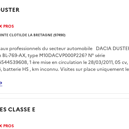
DUSTER
X PROS
INTE CLOTILDE LA BRETAGNE (97490)
é aux professionnels du secteur automobile DACIA DUSTER 
m BL-769-AX, type M10DACVP000P226? N° série
4539608, 1 ère mise en circulation le 28/03/2011, 05 cv,
lé, batterie HS , km inconnu. Visites sur place uniquement le
 de 13h00 à 15h00 sur rendez vous pris avec Mr LE FLOC’H
gp.domaine@dgfip.finances.gouv.fr Enlèvement sur plateau 
'acquéreur et sur rendez vous
S CLASSE E
X PROS