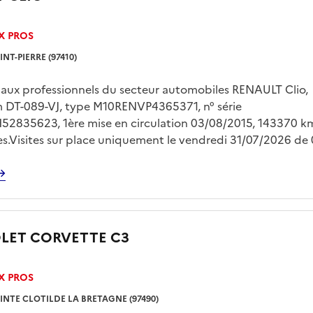
X PROS
INT-PIERRE (97410)
 aux professionnels du secteur automobiles RENAULT Clio,
m DT-089-VJ, type M10RENVP4365371, n° série
2835623, 1ère mise en circulation 03/08/2015, 143370 k
es.Visites sur place uniquement le vendredi 31/07/2026 de
èvement sur plateau à la charge exclusive de l'acquéreur, s
 et présentation d'une pièce d'identité. Des frais de garde
gler auprès du fouriériste dès le lendemain de la vente.
LET CORVETTE C3
X PROS
INTE CLOTILDE LA BRETAGNE (97490)