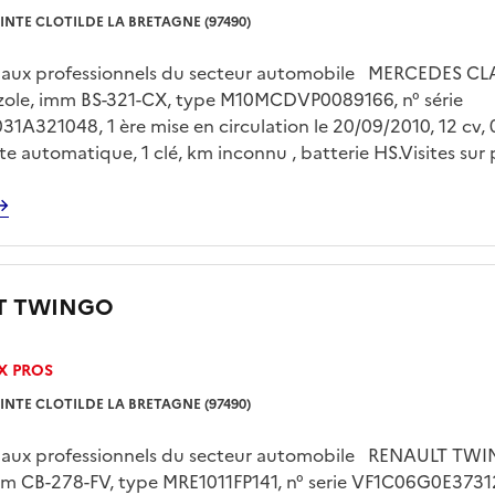
INTE CLOTILDE LA BRETAGNE (97490)
é aux professionnels du secteur automobile MERCEDES CL
gazole, imm BS-321-CX, type M10MCDVP0089166, n° série
A321048, 1 ère mise en circulation le 20/09/2010, 12 cv, 
îte automatique, 1 clé, km inconnu , batterie HS.Visites sur 
 le jeudi 30/07/2026 de 13h00 à 15h00 sur rendez vous pr
 FLOC’H sur drfip974.pgp.domaine@dgfip.finances.gouv.fr
sur plateau obligatoire à la charge de l'acquéreur et sur r
T TWINGO
X PROS
INTE CLOTILDE LA BRETAGNE (97490)
é aux professionnels du secteur automobile RENAULT TWI
mm CB-278-FV, type MRE1011FP141, n° serie VF1C06G0E3731