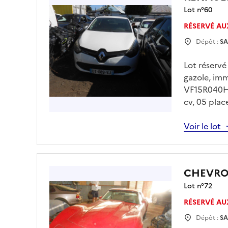
Lot n°
60
RÉSERVÉ AU
Dépôt :
SA
Lot réservé
gazole, im
VF15R040H5
cv, 05 plac
à 10h30 Enl
rendez vous
Voir le lot
seront à ré
CHEVRO
Lot n°
72
RÉSERVÉ AU
Dépôt :
SA