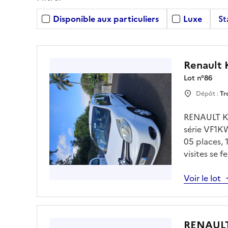
Disponible aux particuliers
Luxe
St
Renault
Lot n°
86
Dépôt :
Tr
RENAULT K
série VF1K
05 places,
visites se 
avec Mr ME
parcnationa
Voir le lot
RENAULT