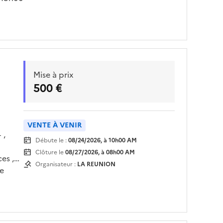
Mise à prix
500 €
VENTE À VENIR
 ,
Débute le :
08/24/2026, à 10h00 AM
Clôture le
08/27/2026, à 08h00 AM
es ,
Organisateur :
LA REUNION
le
LOC’H
teau