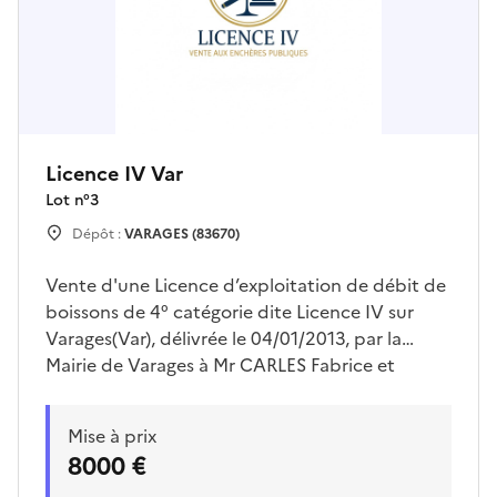
Licence IV Var
Lot n°
3
Dépôt :
VARAGES (83670)
Vente d'une Licence d’exploitation de débit de
boissons de 4° catégorie dite Licence IV sur
Varages(Var), délivrée le 04/01/2013, par la
Mairie de Varages à Mr CARLES Fabrice et
exploitée sous l’enseigne commerciale au « Bar
de la Foux ».La licence IV pourra être transférée
Mise à prix
au sein du département du Var avec accord de
8000 €
la Préfecture. La licence pourra également être