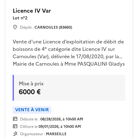
Licence IV Var
Lot n°
2
Dépôt :
CARNOULES (83660)
Vente d'une Licence d’exploitation de débit de
boissons de 4° catégorie dite Licence IV sur
Carnoules (Var), délivrée le 17/08/2020, par la
Mairie de Carnoules à Mme PASQUALINI Gladys
et exploitée sous l’enseigne commerciale « la
locomotive ».La licence IV pourra être
Mise à prix
transférée au sein du département du Var avec
6000 €
accord de la Préfecture. La licence pourra
également être transférée dans un
département limitrophe du Var avec accord
VENTE À VENIR
des préfectures de départ et de destination
Débute le :
08/28/2026, à 10h00 AM
(concerne donc, outre le Var, les départements
Clôture le
09/01/2026, à 10h00 AM
04 - 06 - 13 et 84).Exception : si cette licence est
Organisateur :
MARSEILLE
vendue pour être exploitée dans un hôtel, elle