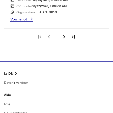
Débute le :
08/24/2026, à 10h00 AM
Clôture le
08/27/2026, à 08h00 AM
Organisateur :
LA REUNION
Voir le lot
Première page
Page précédente
Page suivante
Dernière page
La DNID
Devenir vendeur
Aide
FAQ
Nous contacter