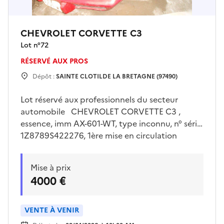
CHEVROLET CORVETTE C3
Lot n°
72
RÉSERVÉ AUX PROS
Dépôt :
SAINTE CLOTILDE LA BRETAGNE (97490)
Lot réservé aux professionnels du secteur
automobile CHEVROLET CORVETTE C3 ,
essence, imm AX-601-WT, type inconnu, n° série
1Z8789S422276, 1ère mise en circulation
01/09/1979, 33 cv, 02 places, 1clé coincée dans
le neiman , km inconnu , batterie HS. Véhicule
Mise à prix
classé en véhicule de collection . Dernier km
4000 €
connu 91516 km sur le contrôle technique du
15/02/2019. Visites sur place uniquement le
jeudi 30/07/2026 de 13h00 à 15h00 sur rendez
VENTE À VENIR
vous pris avec Mr LE FLOC’H sur