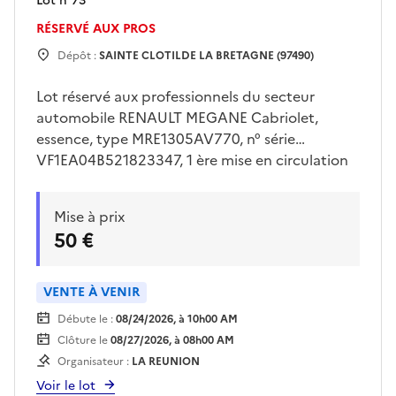
Lot n°
73
RÉSERVÉ AUX PROS
Dépôt :
SAINTE CLOTILDE LA BRETAGNE (97490)
Lot réservé aux professionnels du secteur
automobile RENAULT MEGANE Cabriolet,
essence, type MRE1305AV770, n° série
VF1EA04B521823347, 1 ère mise en circulation
le 16/02/2000, 07 cv, 04 places, absence de clé .
etat général mauvais. Visites sur place
Mise à prix
uniquement le jeudi 30/07/2026 de 13h00 à
50 €
15h00 sur rendez vous pris avec Mr LE FLOC’H
sur
drfip974.pgp.domaine@dgfip.finances.gouv.fr
VENTE À VENIR
Enlèvement sur plateau obligatoire à la charge
Débute le :
08/24/2026, à 10h00 AM
de l'acquereur et sur rendez vous
Clôture le
08/27/2026, à 08h00 AM
Organisateur :
LA REUNION
Voir le lot