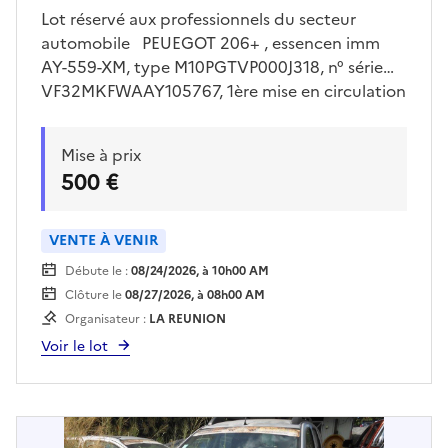
Lot réservé aux professionnels du secteur
automobile PEUEGOT 206+ , essencen imm
AY-559-XM, type M10PGTVP000J318, n° série
VF32MKFWAAY105767, 1ère mise en circulation
le 25/08/2010, 05 places , 05 cv, 1 clé , batterie
HS et km inconnu. Visites sur place uniquement
Mise à prix
le jeudi 30/07/2026 de 13h00 à 15h00 sur
500 €
rendez vous pris avec Mr LE FLOC’H sur
drfip974.pgp.domaine@dgfip.finances.gouv.fr
Enlèvement sur plateau obligatoire à la charge
VENTE À VENIR
de l'acquéreur et sur rendez vous
Débute le :
08/24/2026, à 10h00 AM
Clôture le
08/27/2026, à 08h00 AM
Organisateur :
LA REUNION
Voir le lot