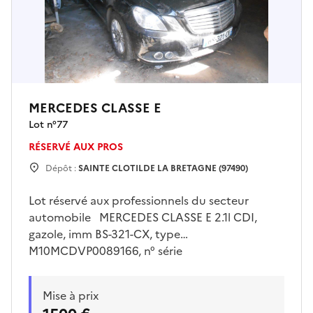
MERCEDES CLASSE E
Lot n°
77
RÉSERVÉ AUX PROS
Dépôt :
SAINTE CLOTILDE LA BRETAGNE (97490)
Lot réservé aux professionnels du secteur
automobile MERCEDES CLASSE E 2.1l CDI,
gazole, imm BS-321-CX, type
M10MCDVP0089166, n° série
WDD2120031A321048, 1 ère mise en
circulation le 20/09/2010, 12 cv, 05 places ,
Mise à prix
boîte automatique, 1 clé, km inconnu , batterie