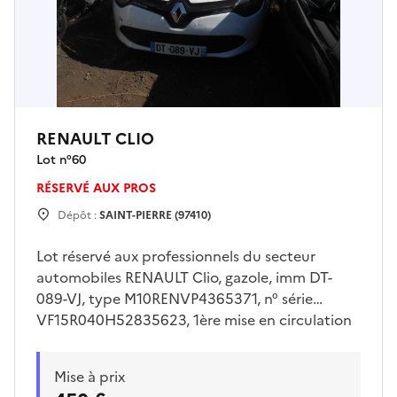
RENAULT CLIO
Lot n°
60
RÉSERVÉ AUX PROS
Dépôt :
SAINT-PIERRE (97410)
Lot réservé aux professionnels du secteur
automobiles RENAULT Clio, gazole, imm DT-
089-VJ, type M10RENVP4365371, n° série
VF15R040H52835623, 1ère mise en circulation
03/08/2015, 143370 km, 04 cv, 05
places.Visites sur place uniquement le vendredi
Mise à prix
31/07/2026 de 09h00 à 10h30 Enlèvement sur