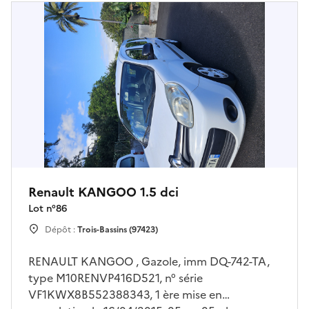
Renault KANGOO 1.5 dci
Lot n°
86
Dépôt :
Trois-Bassins (97423)
RENAULT KANGOO , Gazole, imm DQ-742-TA,
type M10RENVP416D521, n° série
VF1KWX8B552388343, 1 ère mise en