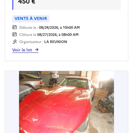
450 €
plateau à la charge exclusive de l'acquéreur, sur
rendez vous et présentation d'une pièce
d'identité. Des frais de garde seront à régler
VENTE À VENIR
auprès du fouriériste dès le lendemain de la
Débute le :
08/24/2026, à 10h00 AM
vente.
Clôture le
08/27/2026, à 08h00 AM
Organisateur :
LA REUNION
Voir le lot