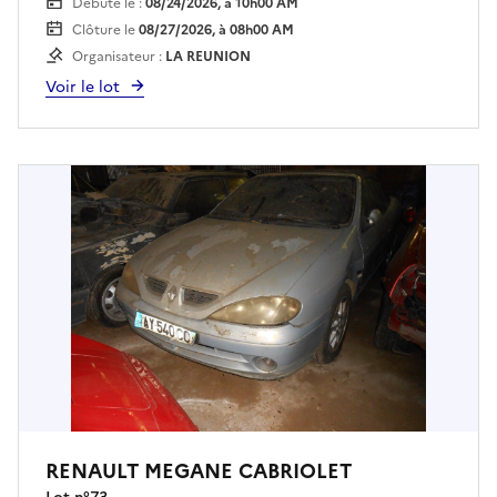
Débute le :
08/24/2026, à 10h00 AM
drfip974.pgp.domaine@dgfip.finances.gouv.fr
Clôture le
08/27/2026, à 08h00 AM
Enlèvement sur plateau obligatoire à la charge
Organisateur :
LA REUNION
de l'acquéreur et sur rendez vous .
Voir le lot
RENAULT MEGANE CABRIOLET