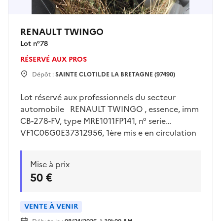
RENAULT TWINGO
Lot n°
78
RÉSERVÉ AUX PROS
Dépôt :
SAINTE CLOTILDE LA BRETAGNE (97490)
Lot réservé aux professionnels du secteur
automobile RENAULT TWINGO , essence, imm
CB-278-FV, type MRE1011FP141, n° serie
VF1C06G0E37312956, 1ère mis e en circulation
le 28/03/2007, 04 cv, 04 places. pas de clé.
Visites sur place uniquement le jeudi
Mise à prix
30/07/2026 de 13h00 à 15h00 sur rendez vous
50 €
pris avec Mr LE FLOC’H sur
drfip974.pgp.domaine@dgfip.finances.gouv.fr
Enlèvement sur plateau obligatoire à la charge
VENTE À VENIR
de l'acquéreur et sur rendez vous