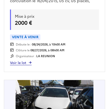
corculation le 16/04/2015, 05 cv, 05 places,
165924 km. Contrôle technique en date du
22/06/2026. Les visites se feront uniquement le
Mise à prix
22/07 et 29/07 au matin sur rendez vous pris
2000 €
avec Mr MENDES au 06-92-69-40-69 ou sur
anthony.mendes@reunion-parcnational.fr
Enlèvement sur plateau à la charge de
VENTE À VENIR
l'acquéreur
Débute le :
08/24/2026, à 10h00 AM
Clôture le
08/27/2026, à 08h00 AM
Organisateur :
LA REUNION
Voir le lot