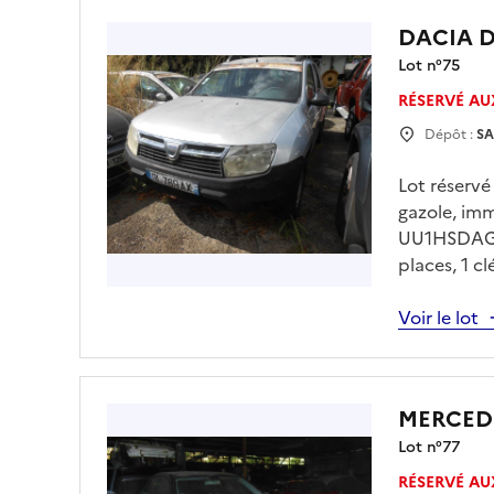
DACIA 
Lot n°
75
RÉSERVÉ AU
Dépôt :
SA
Lot réserv
gazole, im
UU1HSDAG54
places, 1 c
30/07/2026
drfip974.p
Voir le lot
charge de l
MERCEDE
Lot n°
77
RÉSERVÉ AU