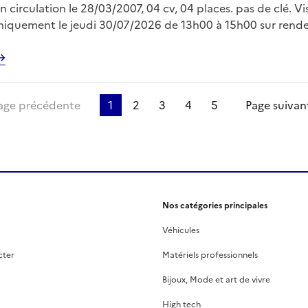
n circulation le 28/03/2007, 04 cv, 04 places. pas de clé. Vi
uniquement le jeudi 30/07/2026 de 13h00 à 15h00 sur rend
vec Mr LE FLOC’H sur
gp.domaine@dgfip.finances.gouv.fr Enlèvement sur plateau
 à la charge de l'acquéreur et sur rendez vous
re page
age précédente
1
2
3
4
5
Page suivan
Nos catégories principales
Véhicules
cter
Matériels professionnels
Bijoux, Mode et art de vivre
High tech