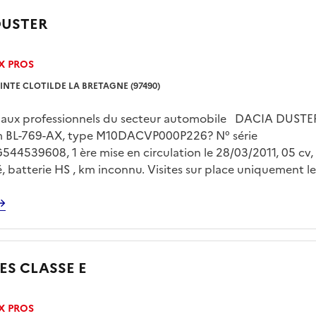
DUSTER
X PROS
INTE CLOTILDE LA BRETAGNE (97490)
é aux professionnels du secteur automobile DACIA DUSTER 
m BL-769-AX, type M10DACVP000P226? N° série
4539608, 1 ère mise en circulation le 28/03/2011, 05 cv,
lé, batterie HS , km inconnu. Visites sur place uniquement le
 de 13h00 à 15h00 sur rendez vous pris avec Mr LE FLOC’H
gp.domaine@dgfip.finances.gouv.fr Enlèvement sur plateau 
'acquéreur et sur rendez vous
S CLASSE E
X PROS