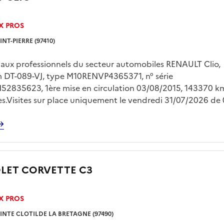
X PROS
INT-PIERRE (97410)
 aux professionnels du secteur automobiles RENAULT Clio,
m DT-089-VJ, type M10RENVP4365371, n° série
2835623, 1ère mise en circulation 03/08/2015, 143370 k
es.Visites sur place uniquement le vendredi 31/07/2026 de
èvement sur plateau à la charge exclusive de l'acquéreur, s
 et présentation d'une pièce d'identité. Des frais de garde
gler auprès du fouriériste dès le lendemain de la vente.
LET CORVETTE C3
X PROS
INTE CLOTILDE LA BRETAGNE (97490)