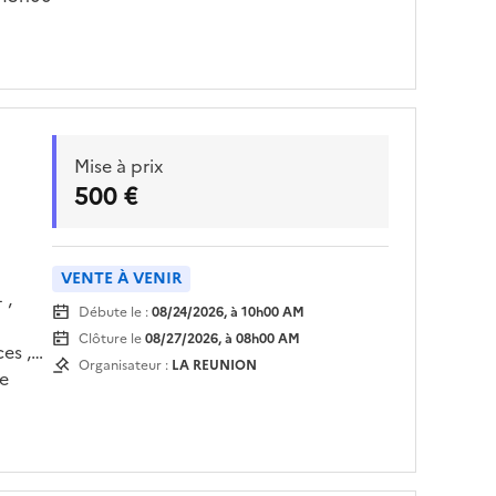
Mise à prix
500 €
VENTE À VENIR
 ,
Débute le :
08/24/2026, à 10h00 AM
Clôture le
08/27/2026, à 08h00 AM
es ,
Organisateur :
LA REUNION
le
LOC’H
teau