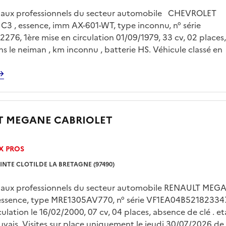
é aux professionnels du secteur automobile CHEVROLET
3 , essence, imm AX-601-WT, type inconnu, n° série
76, 1ère mise en circulation 01/09/1979, 33 cv, 02 places,
s le neiman , km inconnu , batterie HS. Véhicule classé en
 collection . Dernier km connu 91516 km sur le contrôle
u 15/02/2019. Visites sur place uniquement le jeudi 30/0
15h00 sur rendez vous pris avec Mr LE FLOC’H sur
gp.domaine@dgfip.finances.gouv.fr Enlèvement sur plateau
 à la charge de l'acquéreur et sur rendez vous .
T MEGANE CABRIOLET
X PROS
INTE CLOTILDE LA BRETAGNE (97490)
é aux professionnels du secteur automobile RENAULT MEG
 essence, type MRE1305AV770, n° série VF1EA04B521823347,
culation le 16/02/2000, 07 cv, 04 places, absence de clé . et
vais. Visites sur place uniquement le jeudi 30/07/2026 de