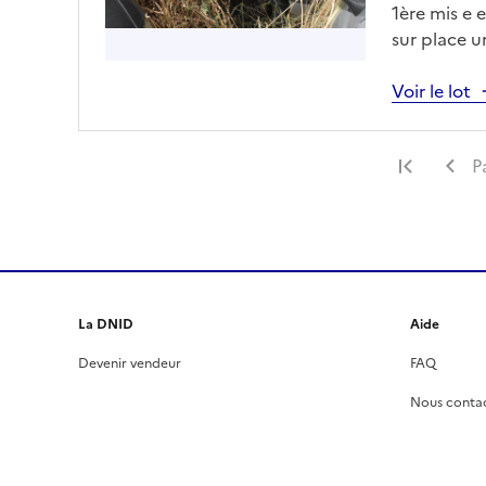
1ère mis e e
sur place 
vous pris a
drfip974.p
Voir le lot
obligatoire
Premiè
P
La DNID
Aide
Devenir vendeur
FAQ
Nous conta