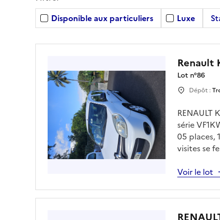
Disponible aux particuliers
Luxe
St
Renault
Lot n°
86
Dépôt :
Tr
RENAULT K
série VF1K
05 places,
visites se 
avec Mr ME
parcnationa
Voir le lot
RENAULT