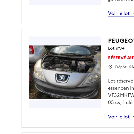
à 15h00 sur
drfip974.p
Voir le lot
obligatoire
PEUGEOT
Lot n°
74
RÉSERVÉ AU
Dépôt :
SA
Lot réserv
essencen i
VF32MKFWAA
05 cv, 1 cl
jeudi 30/0
sur drfip9
Voir le lot
obligatoire