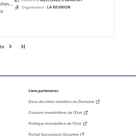
Clôture le
08/27/2026, à 08h00 AM
sites
Organisateur :
LA REUNION
ez
te
Dernière page
Liens partenaires
Dons des biens mobiliers du Domaine
Cessions immobilières de l'Etat
Politique immobilière de l'Etat
Portail Successions Vacantes