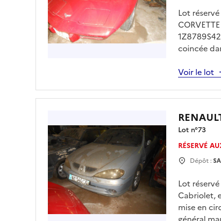
Lot réserv
CORVETTE C
1Z8789S4222
coincée dan
véhicule de
technique d
Voir le lot
de 13h00 à 
drfip974.p
obligatoire
RENAUL
Lot n°
73
RÉSERVÉ AU
Dépôt :
SA
Lot réserv
Cabriolet,
mise en cir
général mau