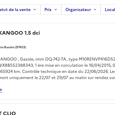
atut de la vente
Prix
Organisateur
Local
 KANGOO 1.5 dci
ois-Bassins (97423)
ANGOO , Gazole, imm DQ-742-TA, type M10RENVP416D521
WX8B552388343, 1 ère mise en corculation le 16/04/2015, 0
 165924 km. Contrôle technique en date du 22/06/2026. Le
feront uniquement le 22/07 et 29/07 au matin sur rendez vo
NDES au 06-92-69-40-69 ou sur anthony.mendes@reunion
l.fr Enlèvement sur plateau à la charge de l'acquéreur
 CLIO