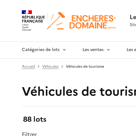
L
RÉPUBLIQUE
FRANÇAISE
Sit
Catégories de lots
Les ventes
Les 
Accueil
Véhicules
Véhicules de tourisme
Véhicules de touri
Résultats:
88 lots
Filtrer