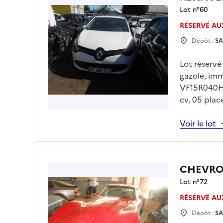
Lot n°
60
RÉSERVÉ AU
Dépôt :
SA
Lot réservé
gazole, im
VF15R040H5
cv, 05 plac
à 10h30 Enl
rendez vous
Voir le lot
seront à ré
CHEVRO
Lot n°
72
RÉSERVÉ AU
Dépôt :
SA