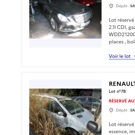
Dépôt :
SA
Lot réserv
2.1l CDI, 
WDD2120031
places , bo
uniquement
avec Mr LE
Voir le lot
Enlèvement 
vous .
RENAUL
Lot n°
78
RÉSERVÉ AU
Dépôt :
SA
Lot réserv
essence, i