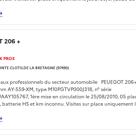
 rendez vous pris avec Mr LE FLOC’H sur
gp.domaine@dgfip.finances.gouv.fr Enlèvement sur plateau
 à la charge de l'acquereur et sur rendez vous
 206 +
X PROS
INTE CLOTILDE LA BRETAGNE (97490)
é aux professionnels du secteur automobile PEUEGOT 206+
mm AY-559-XM, type M10PGTVP000J318, n° série
Y105767, 1ère mise en circulation le 25/08/2010, 05 plac
é , batterie HS et km inconnu. Visites sur place uniquement 
7/2026 de 13h00 à 15h00 sur rendez vous pris avec Mr LE F
74.pgp.domaine@dgfip.finances.gouv.fr Enlèvement sur pla
 à la charge de l'acquéreur et sur rendez vous