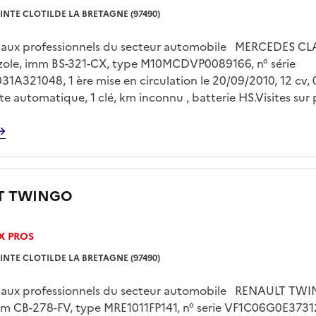
INTE CLOTILDE LA BRETAGNE (97490)
é aux professionnels du secteur automobile MERCEDES CL
gazole, imm BS-321-CX, type M10MCDVP0089166, n° série
A321048, 1 ère mise en circulation le 20/09/2010, 12 cv, 
îte automatique, 1 clé, km inconnu , batterie HS.Visites sur 
 le jeudi 30/07/2026 de 13h00 à 15h00 sur rendez vous pr
 FLOC’H sur drfip974.pgp.domaine@dgfip.finances.gouv.fr
sur plateau obligatoire à la charge de l'acquéreur et sur r
T TWINGO
X PROS
INTE CLOTILDE LA BRETAGNE (97490)
é aux professionnels du secteur automobile RENAULT TWI
mm CB-278-FV, type MRE1011FP141, n° serie VF1C06G0E3731