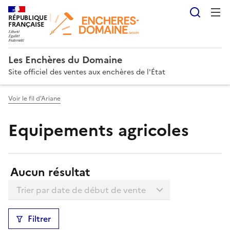
Reche
RÉPUBLIQUE
FRANÇAISE
Les Enchères du Domaine
Site officiel des ventes aux enchères de l'État
Voir le fil d'Ariane
Equipements agricoles
Résultats:
Aucun résultat
Trier la liste
Filtrer