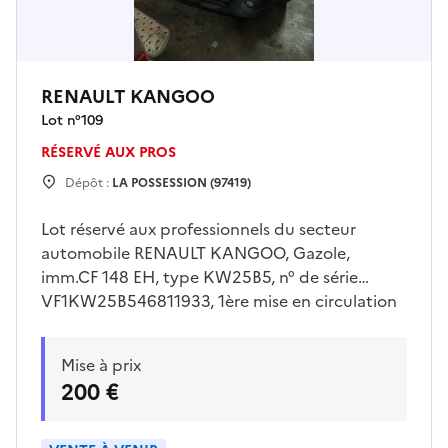
RENAULT KANGOO
Lot n°
109
RÉSERVÉ AUX PROS
Dépôt :
LA POSSESSION (97419)
Lot réservé aux professionnels du secteur
automobile RENAULT KANGOO, Gazole,
imm.CF 148 EH, type KW25B5, n° de série
VF1KW25B546811933, 1ère mise en circulation
15/05/2012, avec clé, Véhicule vendu en l'état.
Voir conditions de visite auprès du lieu de
Mise à prix
dépôt.Enlèvement sur plateau obligatoire.Pour
200 €
retirer le véhicule, le bon d'enlèvement imprimé
sera requis.