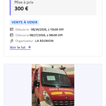
Mise à prix
vendu en l'état. Voir conditions de visite auprès
300 €
du lieu de dépôt.Enlèvement sur plateau
obligatoire.Pour retirer le véhicule, le bon
d'enlèvement imprimé sera requis.
VENTE À VENIR
Débute le :
08/24/2026, à 10h00 AM
Clôture le
08/27/2026, à 08h00 AM
Organisateur :
LA REUNION
Voir le lot