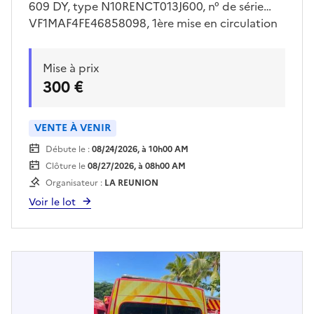
609 DY, type N10RENCT013J600, n° de série
VF1MAF4FE46858098, 1ère mise en circulation
02/07/2012, Démarre au booster, avec clé,
genre VASP type carrosserie AMBULANCE, 08
Mise à prix
cv, 05 placesVéhicule vendu en l'état. Voir
300 €
conditions de visite auprès du lieu de
dépôt.Enlèvement sur plateau obligatoire.Pour
retirer le véhicule, le bon d'enlèvement imprimé
VENTE À VENIR
sera requis.
Débute le :
08/24/2026, à 10h00 AM
Clôture le
08/27/2026, à 08h00 AM
Organisateur :
LA REUNION
Voir le lot