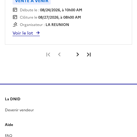
VENTE À VENIR
Débute le :
08/24/2026, à 10h00 AM
Clôture le
08/27/2026, à 08h00 AM
Organisateur :
LA REUNION
Voir le lot
Première page
Page précédente
Page suivante
Dernière page
La DNID
Devenir vendeur
Aide
FAQ