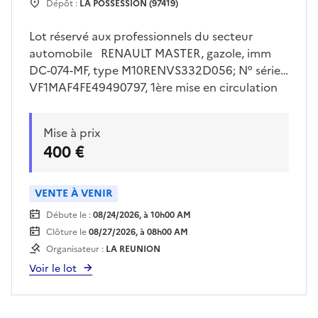
Dépôt :
LA POSSESSION (97419)
Lot réservé aux professionnels du secteur
automobile RENAULT MASTER, gazole, imm
DC-074-MF, type M10RENVS332D056; N° série
VF1MAF4FE49490797, 1ère mise en circulation
le 27/01/2014, 08 cv, 05 places. Batterie HS.
Genre VASP et type carrosserie AMBULANCE.
Mise à prix
Enlèvement sur plateau à la charge de
400 €
l'acquéreur et sur rendez vous
VENTE À VENIR
Débute le :
08/24/2026, à 10h00 AM
Clôture le
08/27/2026, à 08h00 AM
Organisateur :
LA REUNION
Voir le lot