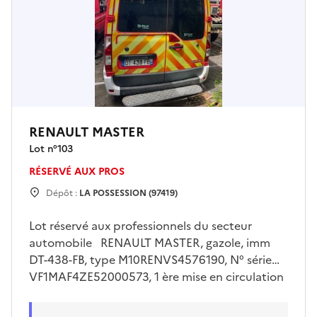
RENAULT MASTER
Lot n°
103
RÉSERVÉ AUX PROS
Dépôt :
LA POSSESSION (97419)
Lot réservé aux professionnels du secteur
automobile RENAULT MASTER, gazole, imm
DT-438-FB, type M10RENVS4576190, N° série
VF1MAF4ZE52000573, 1 ère mise en circulation
le 10/07/2015, 08 cv, 05 places, Genre VASP,
type carrosserie AMBULANCE, démarre au