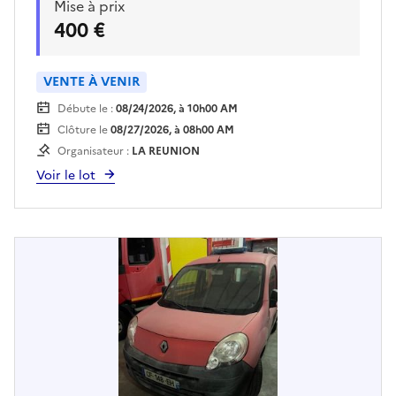
Mise à prix
booster Enlèvement sur plateau à la charge de
400 €
l'acquéreur et sur rendez vous
VENTE À VENIR
Débute le :
08/24/2026, à 10h00 AM
Clôture le
08/27/2026, à 08h00 AM
Organisateur :
LA REUNION
Voir le lot