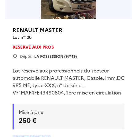
RENAULT MASTER
Lot n°
106
RÉSERVÉ AUX PROS
Dépôt :
LA POSSESSION (97419)
Lot réservé aux professionnels du secteur
automobile RENAULT MASTER, Gazole, imm.DC
985 ME, type XXX, n° de série
VF1MAF4FE49490804, 1ère mise en circulation
27/01/2014, km non garantis, vitre rétro gauche
et droit enlevées, vitre porte ARD cassée,
Mise à prix
Absence de charnière de porte ARD, manque
250 €
porte latérale droite, genre VASP , type
carrosserie AMBULANCE. Véhicule vendu en
l'état. Voir conditions de visite auprès du lieu