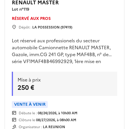
RENAULT MASTER
Lot n°
119
RÉSERVÉ AUX PROS
Dépôt :
LA POSSESSION (97419)
Lot réservé aux professionels du secteur
automobile Camionnette RENAULT MASTER,
Gazole, imm.CG 241 GP, type MAF4BB, n° de
série VF1MAF4BB46992929, 1ère mise en
circulation 12/06/2012, 08 cv , 03 places, avec
clé, Véhicule vendu en l'état. Voir conditions
Mise à prix
de visite auprès du lieu de dépôt.Enlèvement
250 €
sur plateau obligatoire.Pour retirer le véhicule,
le bon d'enlèvement imprimé sera requis.
VENTE À VENIR
Débute le :
08/24/2026, à 10h00 AM
Clôture le
08/27/2026, à 08h00 AM
Organisateur :
LA REUNION