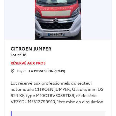
CITROEN JUMPER
Lot n°
118
RÉSERVÉ AUX PROS
Dépôt :
LA POSSESSION (97419)
Lot réservé aux professionnels du secteur
automobile CITROEN JUMPER, Gazole, imm.DS
624 XF, type M10CTRVS0391139, n° de série
VF7YDUMFB12799910, 1ère mise en circulation
30/06/2015, 07cv, 05 places, genre VASP , type
carrosserie AMBULANCE, avec cléVéhicule