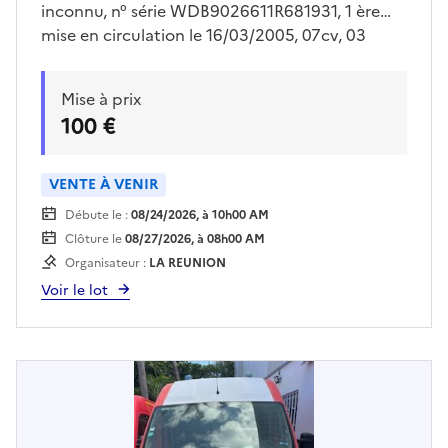
inconnu, n° série WDB9026611R681931, 1 ère
mise en circulation le 16/03/2005, 07cv, 03
places. clé , batterie HS. Forte corrosion.
Présence de divers déchets dans le fourgon et
Mise à prix
d'un nid de guêpe à l'arrière. Visites sur place
100 €
uniquement le jeudi 30/07/2026 de 13h00 à
15h00 sur rendez vous pris avec Mr LE FLOC’H
sur
VENTE À VENIR
drfip974.pgp.domaine@dgfip.finances.gouv.fr
Débute le :
08/24/2026, à 10h00 AM
Enlèvement sur plateau à la charge de
Clôture le
08/27/2026, à 08h00 AM
l'acquéreur et sur rendez vous
Organisateur :
LA REUNION
Voir le lot