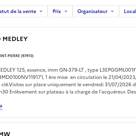
atut de la vente
Prix
Organisateur
Local
O MEDLEY
INT-PIERRE (97410)
DLEY 125, essence, imm GN-379-LT , type L3EPGGML001F
8MD0100NV119171, 1 ère mise en circulation le 21/04/2023,
1 clé.Visites sur place uniquement le vendredi 31/07/2026 
30 Enlèvement sur plateau à la charge de l'acquéreur. Des 
ront à régler à la fourrière dès le lendemain de la vente
BMW