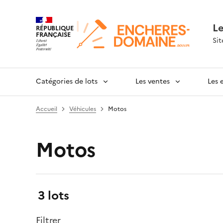
L
RÉPUBLIQUE
FRANÇAISE
Sit
Catégories de lots
Les ventes
Les 
Accueil
Véhicules
Motos
Motos
Résultats:
3 lots
Filtrer