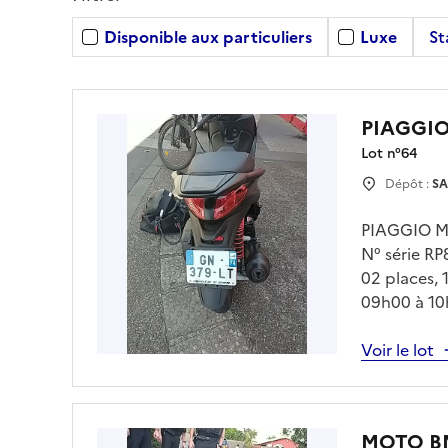
Disponible aux particuliers
Luxe
St
PIAGGI
Lot n°
64
Dépôt :
SA
PIAGGIO ME
N° série RP
02 places, 
09h00 à 10h
de garde se
Voir le lot
MOTO 