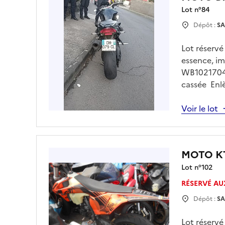
Lot n°
84
Dépôt :
SA
Lot réserv
essence, i
WB1021704C
cassée Enlè
vous
Voir le lot
MOTO K
Lot n°
102
RÉSERVÉ AU
Dépôt :
SA
Lot réserv