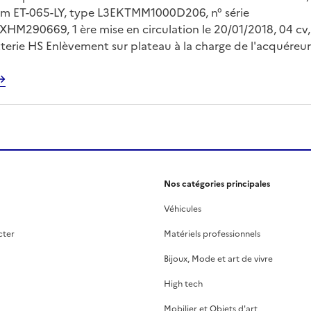
mm ET-065-LY, type L3EKTMM1000D206, n° série
M290669, 1 ère mise en circulation le 20/01/2018, 04 cv,
tterie HS Enlèvement sur plateau à la charge de l'acquéreur
. Frais de fourrière à la charge de l'acquéreur à payer à la
80.84 euros au jour de la vente. Des frais de garde seront à
emain de la vente. Visite uniquement le 31/07/2026 de 09
Nos catégories principales
Véhicules
cter
Matériels professionnels
Bijoux, Mode et art de vivre
High tech
Mobilier et Objets d'art