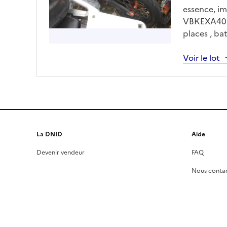
essence, i
VBKEXA40XH
places , ba
rendez vous
fourrière 8
Voir le lot
dès le lend
11h00
La DNID
Aide
Devenir vendeur
FAQ
Nous conta