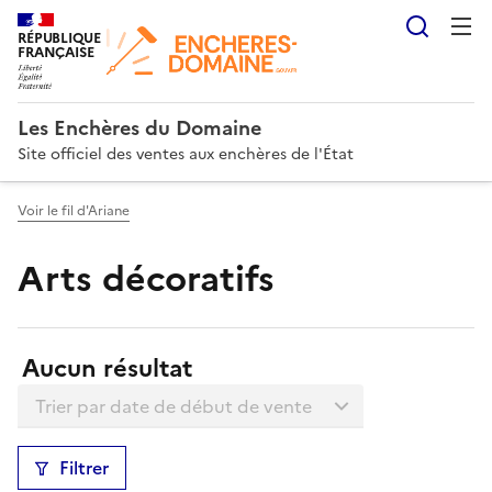
Reche
RÉPUBLIQUE
FRANÇAISE
Les Enchères du Domaine
Site officiel des ventes aux enchères de l'État
Voir le fil d'Ariane
Arts décoratifs
Résultats:
Aucun résultat
Trier la liste
Filtrer