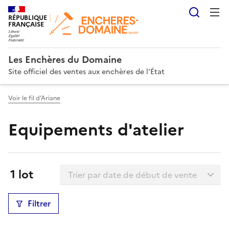
Reche
RÉPUBLIQUE
FRANÇAISE
Les Enchères du Domaine
Site officiel des ventes aux enchères de l'État
Voir le fil d'Ariane
Equipements d'atelier
Trier la liste
Résultats:
1 lot
Filtrer