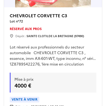
CHEVROLET CORVETTE C3
Lot n°
72
RÉSERVÉ AUX PROS
Dépôt :
SAINTE CLOTILDE LA BRETAGNE (97490)
Lot réservé aux professionnels du secteur
automobile CHEVROLET CORVETTE C3 ,
essence, imm AX-601-WT, type inconnu, n° série
1Z8789S422276, 1ère mise en circulation
01/09/1979, 33 cv, 02 places, 1clé coincée dans
le neiman , km inconnu , batterie HS. Véhicule
Mise à prix
classé en véhicule de collection . Dernier km
4000 €
connu 91516 km sur le contrôle technique du
15/02/2019. Visites sur place uniquement le
jeudi 30/07/2026 de 13h00 à 15h00 sur rendez
VENTE À VENIR
vous pris avec Mr LE FLOC’H sur