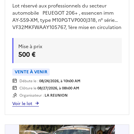
Lot réservé aux professionnels du secteur
automobile PEUEGOT 206+ , essencen imm
AY-559-XM, type M10PGTVP000J318, n° série
VF32MKFWAAY105767, 1ère mise en circulation
le 25/08/2010, 05 places , 05 cv, 1 clé , batterie
HS et km inconnu. Visites sur place uniquement
Mise à prix
le jeudi 30/07/2026 de 13h00 à 15h00 sur
500 €
rendez vous pris avec Mr LE FLOC’H sur
drfip974.pgp.domaine@dgfip.finances.gouv.fr
Enlèvement sur plateau obligatoire à la charge
VENTE À VENIR
de l'acquéreur et sur rendez vous
Débute le :
08/24/2026, à 10h00 AM
Clôture le
08/27/2026, à 08h00 AM
Organisateur :
LA REUNION
Voir le lot