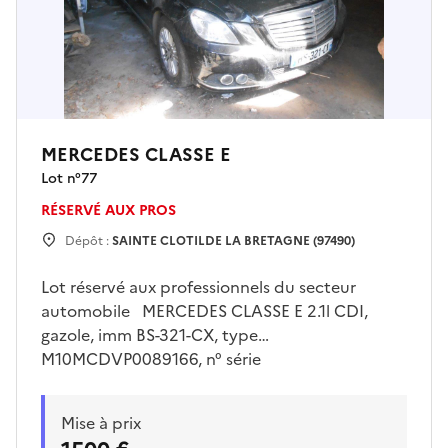
MERCEDES CLASSE E
Lot n°
77
RÉSERVÉ AUX PROS
Dépôt :
SAINTE CLOTILDE LA BRETAGNE (97490)
Lot réservé aux professionnels du secteur
automobile MERCEDES CLASSE E 2.1l CDI,
gazole, imm BS-321-CX, type
M10MCDVP0089166, n° série
WDD2120031A321048, 1 ère mise en
circulation le 20/09/2010, 12 cv, 05 places ,
Mise à prix
boîte automatique, 1 clé, km inconnu , batterie