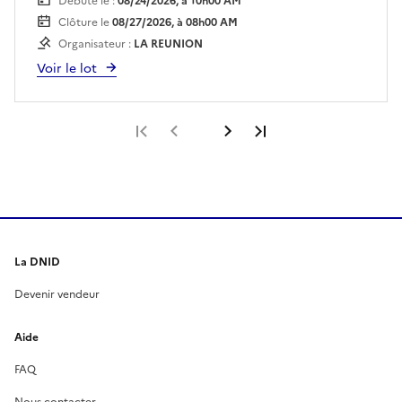
Débute le :
08/24/2026, à 10h00 AM
Clôture le
08/27/2026, à 08h00 AM
Organisateur :
LA REUNION
Voir le lot
Première page
Page précédente
Page suivante
Dernière page
La DNID
Devenir vendeur
Aide
FAQ
Nous contacter