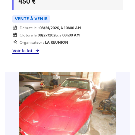
450 €
plateau à la charge exclusive de l'acquéreur, sur
rendez vous et présentation d'une pièce
d'identité. Des frais de garde seront à régler
VENTE À VENIR
auprès du fouriériste dès le lendemain de la
Débute le :
08/24/2026, à 10h00 AM
vente.
Clôture le
08/27/2026, à 08h00 AM
Organisateur :
LA REUNION
Voir le lot