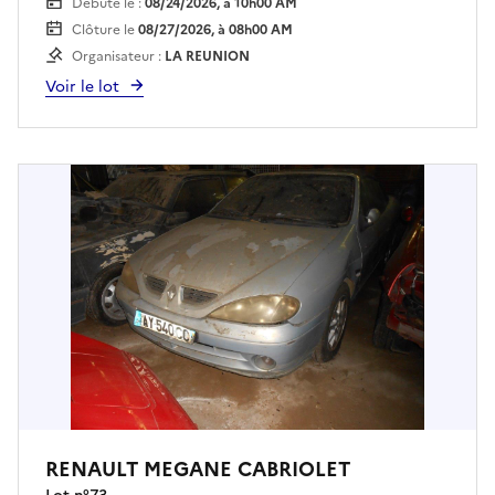
Débute le :
08/24/2026, à 10h00 AM
drfip974.pgp.domaine@dgfip.finances.gouv.fr
Clôture le
08/27/2026, à 08h00 AM
Enlèvement sur plateau obligatoire à la charge
Organisateur :
LA REUNION
de l'acquéreur et sur rendez vous .
Voir le lot
RENAULT MEGANE CABRIOLET