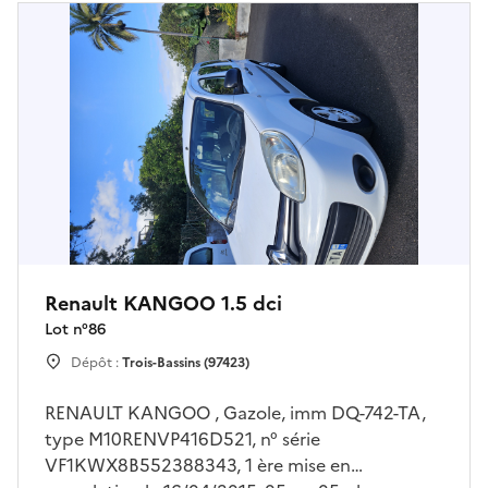
Renault KANGOO 1.5 dci
Lot n°
86
Dépôt :
Trois-Bassins (97423)
RENAULT KANGOO , Gazole, imm DQ-742-TA,
type M10RENVP416D521, n° série
VF1KWX8B552388343, 1 ère mise en