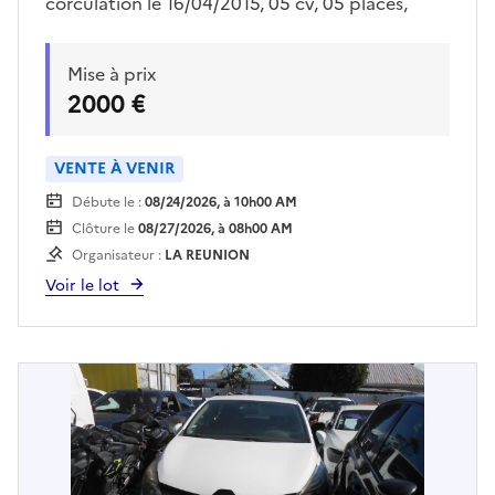
corculation le 16/04/2015, 05 cv, 05 places,
165924 km. Contrôle technique en date du
22/06/2026. Les visites se feront uniquement le
Mise à prix
22/07 et 29/07 au matin sur rendez vous pris
2000 €
avec Mr MENDES au 06-92-69-40-69 ou sur
anthony.mendes@reunion-parcnational.fr
Enlèvement sur plateau à la charge de
VENTE À VENIR
l'acquéreur
Débute le :
08/24/2026, à 10h00 AM
Clôture le
08/27/2026, à 08h00 AM
Organisateur :
LA REUNION
Voir le lot