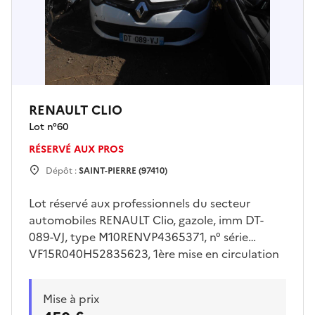
RENAULT CLIO
Lot n°
60
RÉSERVÉ AUX PROS
Dépôt :
SAINT-PIERRE (97410)
Lot réservé aux professionnels du secteur
automobiles RENAULT Clio, gazole, imm DT-
089-VJ, type M10RENVP4365371, n° série
VF15R040H52835623, 1ère mise en circulation
03/08/2015, 143370 km, 04 cv, 05
places.Visites sur place uniquement le vendredi
Mise à prix
31/07/2026 de 09h00 à 10h30 Enlèvement sur