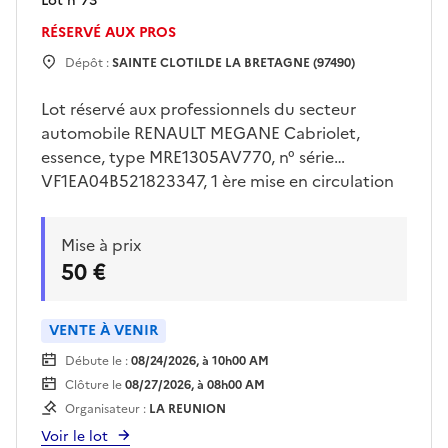
Lot n°
73
RÉSERVÉ AUX PROS
Dépôt :
SAINTE CLOTILDE LA BRETAGNE (97490)
Lot réservé aux professionnels du secteur
automobile RENAULT MEGANE Cabriolet,
essence, type MRE1305AV770, n° série
VF1EA04B521823347, 1 ère mise en circulation
le 16/02/2000, 07 cv, 04 places, absence de clé .
etat général mauvais. Visites sur place
Mise à prix
uniquement le jeudi 30/07/2026 de 13h00 à
50 €
15h00 sur rendez vous pris avec Mr LE FLOC’H
sur
drfip974.pgp.domaine@dgfip.finances.gouv.fr
VENTE À VENIR
Enlèvement sur plateau obligatoire à la charge
Débute le :
08/24/2026, à 10h00 AM
de l'acquereur et sur rendez vous
Clôture le
08/27/2026, à 08h00 AM
Organisateur :
LA REUNION
Voir le lot