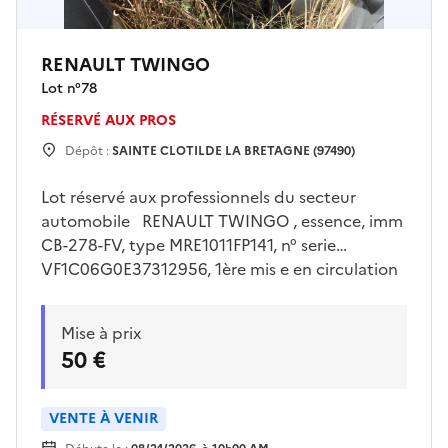
RENAULT TWINGO
Lot n°
78
RÉSERVÉ AUX PROS
Dépôt :
SAINTE CLOTILDE LA BRETAGNE (97490)
Lot réservé aux professionnels du secteur
automobile RENAULT TWINGO , essence, imm
CB-278-FV, type MRE1011FP141, n° serie
VF1C06G0E37312956, 1ère mis e en circulation
le 28/03/2007, 04 cv, 04 places. pas de clé.
Visites sur place uniquement le jeudi
Mise à prix
30/07/2026 de 13h00 à 15h00 sur rendez vous
50 €
pris avec Mr LE FLOC’H sur
drfip974.pgp.domaine@dgfip.finances.gouv.fr
Enlèvement sur plateau obligatoire à la charge
VENTE À VENIR
de l'acquéreur et sur rendez vous