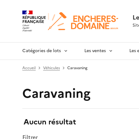
L
RÉPUBLIQUE
FRANÇAISE
Sit
Catégories de lots
Les ventes
Les 
Accueil
Véhicules
Caravaning
Caravaning
Résultats:
Aucun résultat
Filtrer