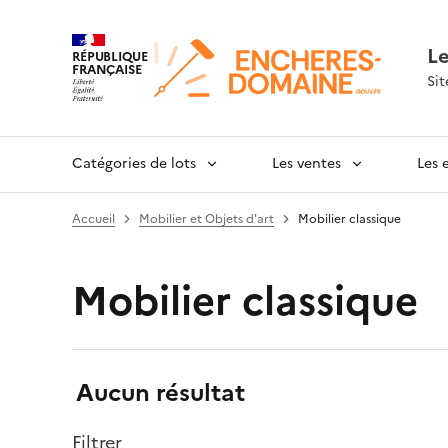
L
RÉPUBLIQUE
FRANÇAISE
Sit
Catégories de lots
Les ventes
Les 
Accueil
Mobilier et Objets d'art
Mobilier classique
Mobilier classique
Résultats:
Aucun résultat
Filtrer