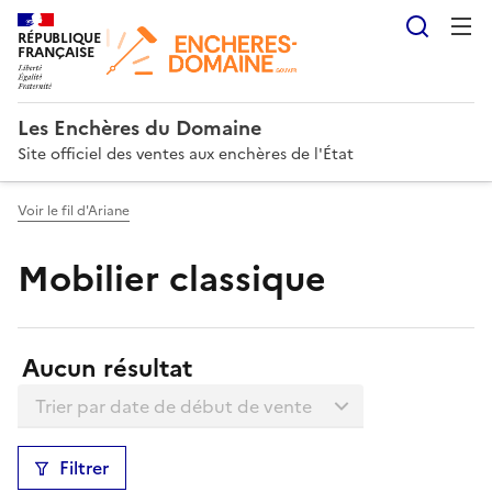
Reche
RÉPUBLIQUE
FRANÇAISE
Les Enchères du Domaine
Site officiel des ventes aux enchères de l'État
Voir le fil d'Ariane
Mobilier classique
Résultats:
Aucun résultat
Trier la liste
Filtrer