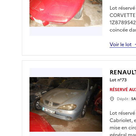
Lot réserv
CORVETTE C
1Z8789S4222
coincée dan
véhicule de
technique d
Voir le lot
de 13h00 à 
drfip974.p
obligatoire
RENAUL
Lot n°
73
RÉSERVÉ AU
Dépôt :
SA
Lot réserv
Cabriolet,
mise en cir
général mau