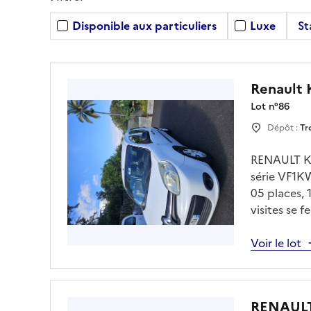
Disponible aux particuliers
Luxe
St
Renault
Lot n°
86
Dépôt :
Tr
RENAULT K
série VF1K
05 places,
visites se 
avec Mr ME
parcnationa
Voir le lot
RENAULT