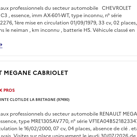
é aux professionnels du secteur automobile CHEVROLET
3 , essence, imm AX-601-WT, type inconnu, n° série
76, 1ère mise en circulation 01/09/1979, 33 cv, 02 places,
s le neiman , km inconnu , batterie HS. Véhicule classé en
 collection . Dernier km connu 91516 km sur le contrôle
u 15/02/2019. Visites sur place uniquement le jeudi 30/0
15h00 sur rendez vous pris avec Mr LE FLOC’H sur
gp.domaine@dgfip.finances.gouv.fr Enlèvement sur plateau
 à la charge de l'acquéreur et sur rendez vous .
T MEGANE CABRIOLET
X PROS
INTE CLOTILDE LA BRETAGNE (97490)
é aux professionnels du secteur automobile RENAULT MEG
 essence, type MRE1305AV770, n° série VF1EA04B521823347,
culation le 16/02/2000, 07 cv, 04 places, absence de clé . et
vais. Visites sur place uniquement le jeudi 30/07/2026 de