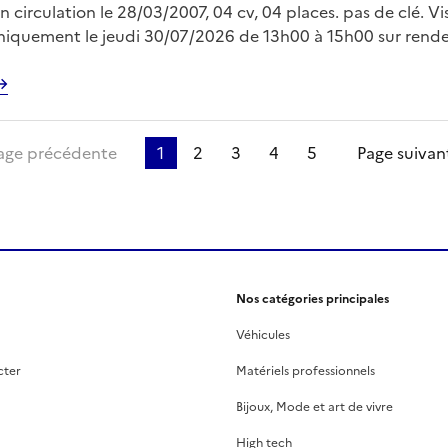
n circulation le 28/03/2007, 04 cv, 04 places. pas de clé. Vi
uniquement le jeudi 30/07/2026 de 13h00 à 15h00 sur rend
vec Mr LE FLOC’H sur
gp.domaine@dgfip.finances.gouv.fr Enlèvement sur plateau
 à la charge de l'acquéreur et sur rendez vous
re page
age précédente
1
2
3
4
5
Page suivan
Nos catégories principales
Véhicules
cter
Matériels professionnels
Bijoux, Mode et art de vivre
High tech