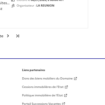
Clôture le
08/27/2026, à 08h00 AM
sites
Organisateur :
LA REUNION
ez
te
Dernière page
Liens partenaires
Dons des biens mobiliers du Domaine
Cessions immobilières de l'Etat
Politique immobilière de l'Etat
Portail Successions Vacantes