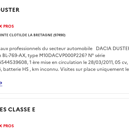
DUSTER
X PROS
INTE CLOTILDE LA BRETAGNE (97490)
é aux professionnels du secteur automobile DACIA DUSTER 
m BL-769-AX, type M10DACVP000P226? N° série
4539608, 1 ère mise en circulation le 28/03/2011, 05 cv,
lé, batterie HS , km inconnu. Visites sur place uniquement le
 de 13h00 à 15h00 sur rendez vous pris avec Mr LE FLOC’H
gp.domaine@dgfip.finances.gouv.fr Enlèvement sur plateau 
'acquéreur et sur rendez vous
S CLASSE E
X PROS