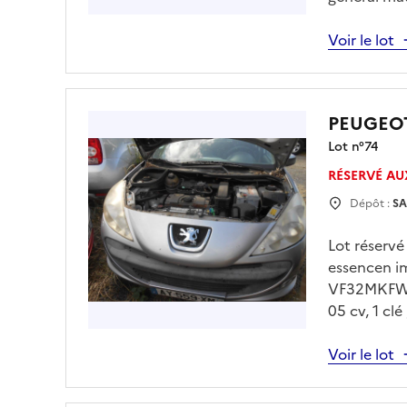
à 15h00 sur
drfip974.p
Voir le lot
obligatoire
PEUGEOT
Lot n°
74
RÉSERVÉ AU
Dépôt :
SA
Lot réserv
essencen i
VF32MKFWAA
05 cv, 1 cl
jeudi 30/0
sur drfip9
Voir le lot
obligatoire