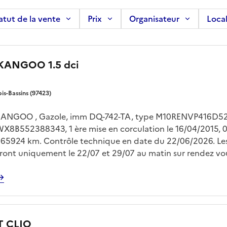
atut de la vente
Prix
Organisateur
Local
 KANGOO 1.5 dci
ois-Bassins (97423)
ANGOO , Gazole, imm DQ-742-TA, type M10RENVP416D521
WX8B552388343, 1 ère mise en corculation le 16/04/2015, 0
 165924 km. Contrôle technique en date du 22/06/2026. Le
feront uniquement le 22/07 et 29/07 au matin sur rendez vo
NDES au 06-92-69-40-69 ou sur anthony.mendes@reunion
l.fr Enlèvement sur plateau à la charge de l'acquéreur
 CLIO