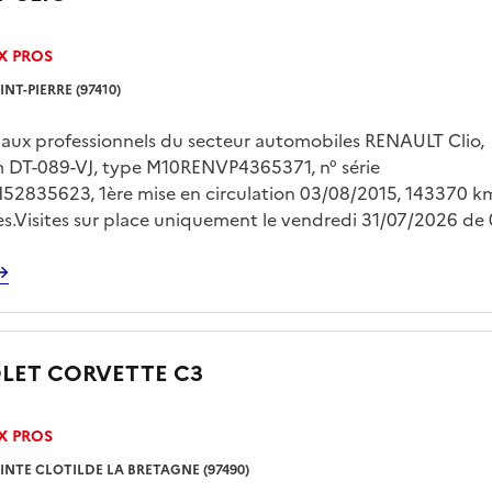
X PROS
INT-PIERRE (97410)
 aux professionnels du secteur automobiles RENAULT Clio,
m DT-089-VJ, type M10RENVP4365371, n° série
2835623, 1ère mise en circulation 03/08/2015, 143370 k
es.Visites sur place uniquement le vendredi 31/07/2026 de
èvement sur plateau à la charge exclusive de l'acquéreur, s
 et présentation d'une pièce d'identité. Des frais de garde
gler auprès du fouriériste dès le lendemain de la vente.
LET CORVETTE C3
X PROS
INTE CLOTILDE LA BRETAGNE (97490)