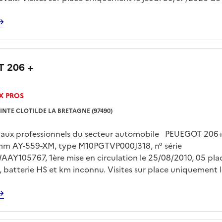
 rendez vous pris avec Mr LE FLOC’H sur
gp.domaine@dgfip.finances.gouv.fr Enlèvement sur plateau
 à la charge de l'acquereur et sur rendez vous
 206 +
X PROS
INTE CLOTILDE LA BRETAGNE (97490)
é aux professionnels du secteur automobile PEUEGOT 206+
mm AY-559-XM, type M10PGTVP000J318, n° série
Y105767, 1ère mise en circulation le 25/08/2010, 05 plac
é , batterie HS et km inconnu. Visites sur place uniquement 
7/2026 de 13h00 à 15h00 sur rendez vous pris avec Mr LE F
74.pgp.domaine@dgfip.finances.gouv.fr Enlèvement sur pla
 à la charge de l'acquéreur et sur rendez vous