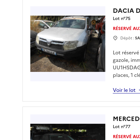
DACIA 
Lot n°
75
RÉSERVÉ AU
Dépôt :
SA
Lot réserv
gazole, im
UU1HSDAG54
places, 1 c
30/07/2026
drfip974.p
Voir le lot
charge de l
MERCEDE
Lot n°
77
RÉSERVÉ AU