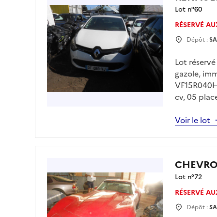
Lot n°
60
RÉSERVÉ AU
Dépôt :
SA
Lot réservé
gazole, im
VF15R040H5
cv, 05 plac
à 10h30 Enl
rendez vous
Voir le lot
seront à ré
CHEVRO
Lot n°
72
RÉSERVÉ AU
Dépôt :
SA