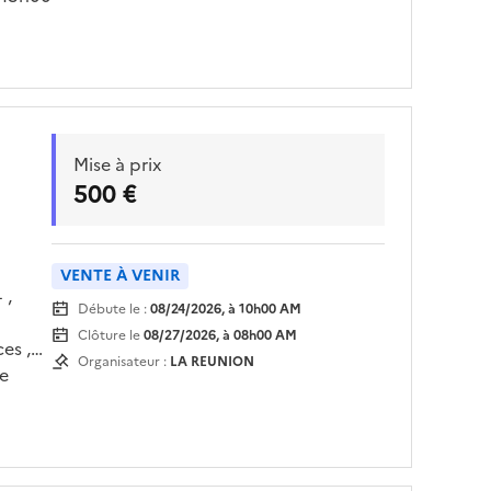
Mise à prix
500 €
VENTE À VENIR
 ,
Débute le :
08/24/2026, à 10h00 AM
Clôture le
08/27/2026, à 08h00 AM
es ,
Organisateur :
LA REUNION
le
LOC’H
teau