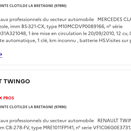
INTE CLOTILDE LA BRETAGNE (97490)
é aux professionnels du secteur automobile MERCEDES CL
gazole, imm BS-321-CX, type M10MCDVP0089166, n° série
A321048, 1 ère mise en circulation le 20/09/2010, 12 cv, 
îte automatique, 1 clé, km inconnu , batterie HS.Visites sur 
 le jeudi 30/07/2026 de 13h00 à 15h00 sur rendez vous pr
 FLOC’H sur drfip974.pgp.domaine@dgfip.finances.gouv.fr
sur plateau obligatoire à la charge de l'acquéreur et sur r
T TWINGO
X PROS
INTE CLOTILDE LA BRETAGNE (97490)
é aux professionnels du secteur automobile RENAULT TWI
mm CB-278-FV, type MRE1011FP141, n° serie VF1C06G0E3731