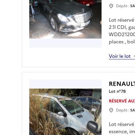
Dépôt :
SA
Lot réserv
2.1l CDI, 
WDD2120031
places , bo
uniquement
avec Mr LE
Voir le lot
Enlèvement 
vous .
RENAUL
Lot n°
78
RÉSERVÉ AU
Dépôt :
SA
Lot réserv
essence, i