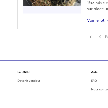
1ère mis e e
sur place 
vous pris a
drfip974.p
Voir le lot
obligatoire
Premiè
P
La DNID
Aide
Devenir vendeur
FAQ
Nous conta