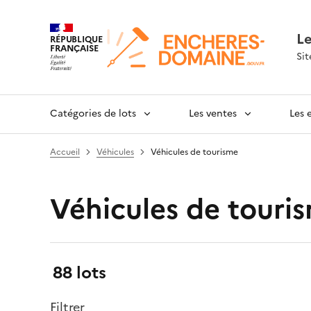
L
RÉPUBLIQUE
FRANÇAISE
Sit
Catégories de lots
Les ventes
Les 
Accueil
Véhicules
Véhicules de tourisme
Véhicules de touri
Résultats:
88 lots
Filtrer