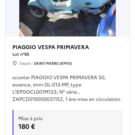
PIAGGIO VESPA PRIMAVERA
Lot n°
65
Dépôt :
SAINT-PIERRE (97410)
scooter PIAGGIO VESPA PRIMAVERA 50,
essence, imm GL-013-MP, type
L1EPGGCL001M133; N° série
ZAPCD010000031152, 1 ère mise en circulation
le 04/04/2023, 2 places. Visites sur place
uniquement le vendredi 31/07/2026 de 09h00
Mise à prix
à 10h30 Enlèvement sur plateau à la charge de
180 €
l'acquéreur. Des frais de garde seront à régler à