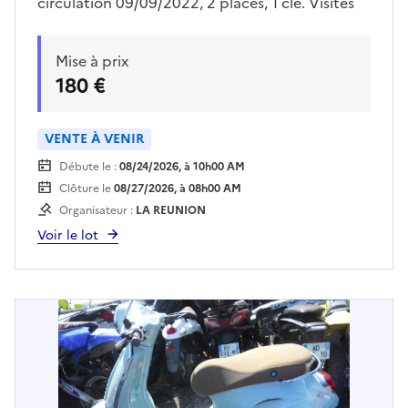
circulation 09/09/2022, 2 places, 1 clé. Visites
sur place uniquement le vendredi 31/07/2026
de 09h00 à 10h30 Enlèvement sur plateau à la
Mise à prix
charge de l'acquéreur. Des frais de garde seront
180 €
à régler à la fourrière dès le lendemain de la
vente.
VENTE À VENIR
Débute le :
08/24/2026, à 10h00 AM
Clôture le
08/27/2026, à 08h00 AM
Organisateur :
LA REUNION
Voir le lot