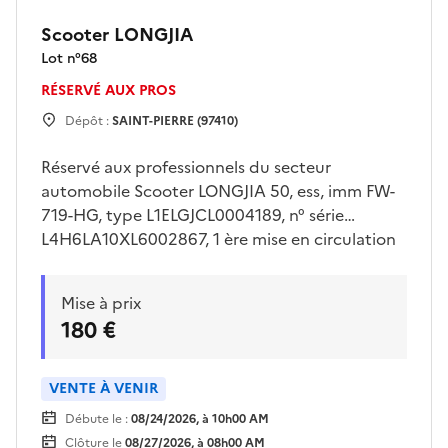
Scooter LONGJIA
Lot n°
68
RÉSERVÉ AUX PROS
Dépôt :
SAINT-PIERRE (97410)
Réservé aux professionnels du secteur
automobile Scooter LONGJIA 50, ess, imm FW-
719-HG, type L1ELGJCL0004189, n° série
L4H6LA10XL6002867, 1 ère mise en circulation
le 06/01/2021, 02 places, 1 clé, 15179 km.
Enlèvement sur plateau à la charge de
Mise à prix
l'acquéreur. Des frais de garde seront à payer à
180 €
la fourrière dès le lendemain de la vente
VENTE À VENIR
Débute le :
08/24/2026, à 10h00 AM
Clôture le
08/27/2026, à 08h00 AM