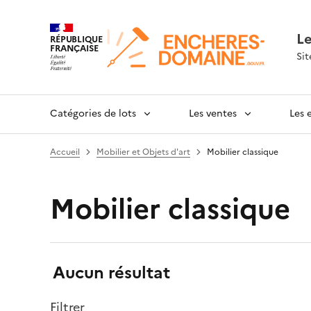
L
RÉPUBLIQUE
FRANÇAISE
Sit
Catégories de lots
Les ventes
Les 
Accueil
Mobilier et Objets d'art
Mobilier classique
Mobilier classique
Résultats:
Aucun résultat
Filtrer