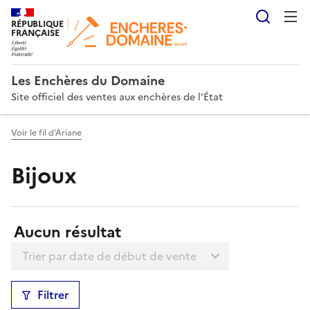
Reche
RÉPUBLIQUE
FRANÇAISE
Les Enchères du Domaine
Site officiel des ventes aux enchères de l'État
Voir le fil d'Ariane
Bijoux
Résultats:
Aucun résultat
Trier la liste
Filtrer