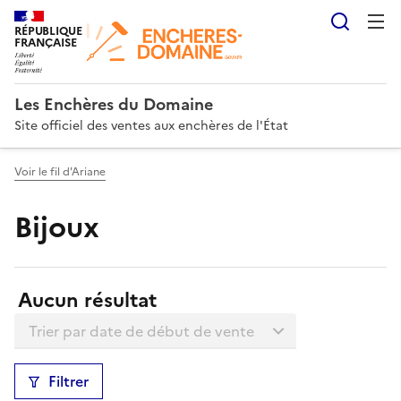
Reche
RÉPUBLIQUE
FRANÇAISE
Les Enchères du Domaine
Site officiel des ventes aux enchères de l'État
Voir le fil d'Ariane
Bijoux
Résultats:
Aucun résultat
Trier la liste
Filtrer