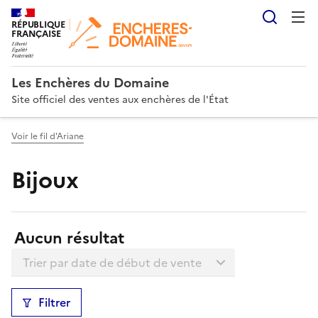
Reche
RÉPUBLIQUE
FRANÇAISE
Les Enchères du Domaine
Site officiel des ventes aux enchères de l'État
Voir le fil d'Ariane
Bijoux
Résultats:
Aucun résultat
Trier la liste
Filtrer