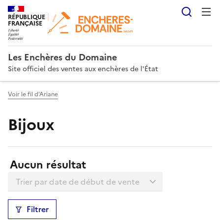
Reche
RÉPUBLIQUE
FRANÇAISE
Les Enchères du Domaine
Site officiel des ventes aux enchères de l'État
Voir le fil d'Ariane
Bijoux
Résultats:
Aucun résultat
Trier la liste
Filtrer